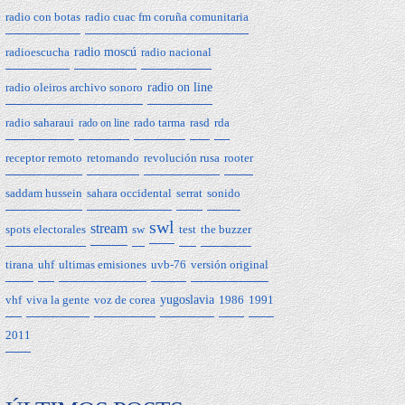
radio con botas
radio cuac fm coruña comunitaria
radioescucha
radio moscú
radio nacional
radio oleiros archivo sonoro
radio on line
radio saharaui
rado tarma
rasd
rda
rado on line
receptor remoto
retomando
revolución rusa
rooter
saddam hussein
sahara occidental
serrat
sonido
swl
stream
spots electorales
sw
test
the buzzer
tirana
uhf
ultimas emisiones
uvb-76
versión original
vhf
viva la gente
voz de corea
yugoslavia
1986
1991
2011