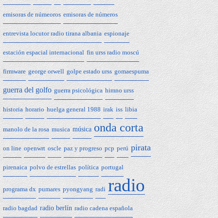
emisoras de númeoros
emisoras de números
entrevista locutor radio tirana albania
espionaje
estación espacial internacional
fin urss radio moscú
firmware
george orwell
golpe estado urss
gomaespuma
guerra del golfo
guerra psicológica
himno urss
historia
horario
huelga general 1988
irak
iss
libia
onda corta
manolo de la rosa
musica
música
pirata
on line
openwrt
oscle
paz y progreso
pcp
perú
pirenaica
polvo de estrellas
política
portugal
radio
programa dx
pumares
pyongyang
radi
radio bagdad
radio berlín
radio cadena española