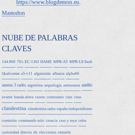
https://www.blogdemon.eu
.
Mastodon
NUBE DE PALABRAS
CLAVES
144.800
70's
EC-130J
HAME
MPR-A5
MPR-L8 flash
Qualcomm
a5-v11
afganistán
albania
alpha66
audio
antena 3 radio
argentina
arquelogía
astronauta
avante
banda aérea
casero
centenario
cine
citas
clandestina
clandestina radio españa independiente
comisión
commando solo
croacia
cruz y raya
cuba
curiosidad
directo
dx
elecciones
emisión