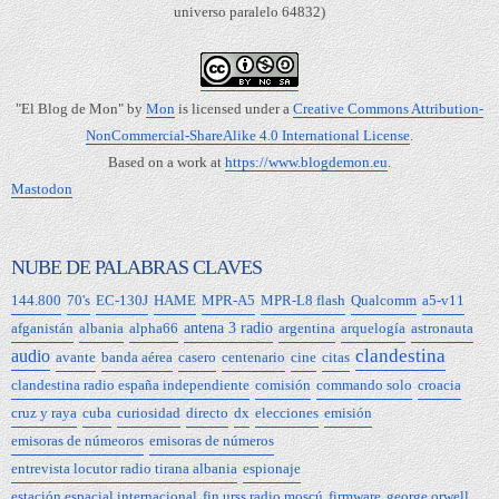
universo paralelo 64832)
"El Blog de Mon"
by
Mon
is licensed under a
Creative Commons Attribution-
NonCommercial-ShareAlike 4.0 International License
.
Based on a work at
https://www.blogdemon.eu
.
Mastodon
NUBE DE PALABRAS CLAVES
144.800
70's
EC-130J
HAME
MPR-A5
MPR-L8 flash
Qualcomm
a5-v11
afganistán
albania
alpha66
antena 3 radio
argentina
arquelogía
astronauta
clandestina
audio
avante
banda aérea
casero
centenario
cine
citas
clandestina radio españa independiente
comisión
commando solo
croacia
cruz y raya
cuba
curiosidad
directo
dx
elecciones
emisión
emisoras de númeoros
emisoras de números
entrevista locutor radio tirana albania
espionaje
estación espacial internacional
fin urss radio moscú
firmware
george orwell