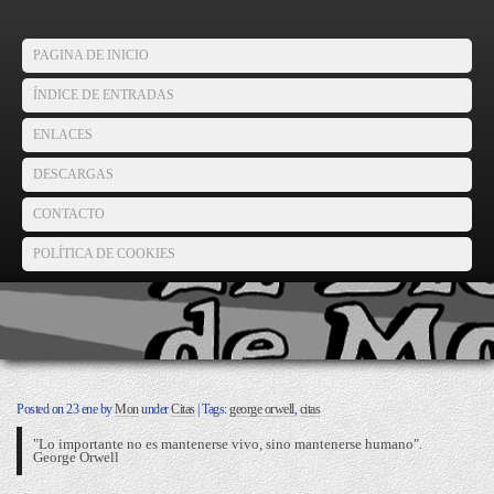
PAGINA DE INICIO
ÍNDICE DE ENTRADAS
ENLACES
DESCARGAS
CONTACTO
POLÍTICA DE COOKIES
Posted on
23 ene
by
Mon
under
Citas
| Tags:
george orwell
,
citas
"Lo importante no es mantenerse vivo, sino mantenerse humano".
George Orwell