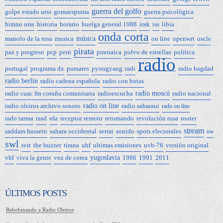
guerra del golfo
golpe estado urss
gomaespuma
guerra psicológica
himno urss
historia
horario
huelga general 1988
irak
iss
libia
onda corta
manolo de la rosa
musica
música
on line
openwrt
oscle
pirata
paz y progreso
pcp
perú
pirenaica
polvo de estrellas
política
radio
portugal
programa dx
pumares
pyongyang
radi
radio bagdad
radio berlín
radio cadena española
radio con botas
radio cuac fm coruña comunitaria
radioescucha
radio moscú
radio nacional
radio oleiros archivo sonoro
radio on line
radio saharaui
rado on line
rado tarma
rasd
rda
receptor remoto
retomando
revolución rusa
rooter
stream
saddam hussein
sahara occidental
serrat
sonido
spots electorales
sw
swl
test
the buzzer
tirana
uhf
ultimas emisiones
uvb-76
versión original
vhf
viva la gente
voz de corea
yugoslavia
1986
1991
2011
ÚLTIMOS POSTS
Rebobinando a Radio Oleiros