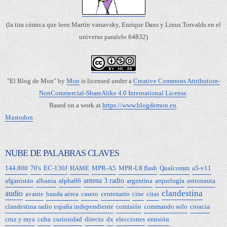
(la tira cómica que leen Martín varsavsky, Enrique Dans y Linus Torvalds en el
universo paralelo 64832)
"El Blog de Mon"
by
Mon
is licensed under a
Creative Commons Attribution-
NonCommercial-ShareAlike 4.0 International License
.
Based on a work at
https://www.blogdemon.eu
.
Mastodon
NUBE DE PALABRAS CLAVES
144.800
70's
EC-130J
HAME
MPR-A5
MPR-L8 flash
Qualcomm
a5-v11
afganistán
albania
alpha66
antena 3 radio
argentina
arquelogía
astronauta
clandestina
audio
avante
banda aérea
casero
centenario
cine
citas
clandestina radio españa independiente
comisión
commando solo
croacia
cruz y raya
cuba
curiosidad
directo
dx
elecciones
emisión