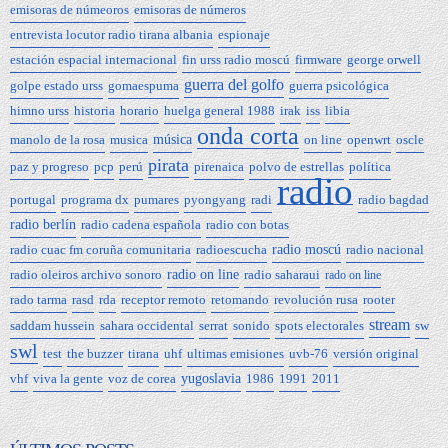
emisoras de númeoros
emisoras de números
entrevista locutor radio tirana albania
espionaje
estación espacial internacional
fin urss radio moscú
firmware
george orwell
guerra del golfo
golpe estado urss
gomaespuma
guerra psicológica
himno urss
historia
horario
huelga general 1988
irak
iss
libia
onda corta
manolo de la rosa
musica
música
on line
openwrt
oscle
pirata
paz y progreso
pcp
perú
pirenaica
polvo de estrellas
política
radio
portugal
programa dx
pumares
pyongyang
radi
radio bagdad
radio berlín
radio cadena española
radio con botas
radio cuac fm coruña comunitaria
radioescucha
radio moscú
radio nacional
radio oleiros archivo sonoro
radio on line
radio saharaui
rado on line
rado tarma
rasd
rda
receptor remoto
retomando
revolución rusa
rooter
stream
saddam hussein
sahara occidental
serrat
sonido
spots electorales
sw
swl
test
the buzzer
tirana
uhf
ultimas emisiones
uvb-76
versión original
vhf
viva la gente
voz de corea
yugoslavia
1986
1991
2011