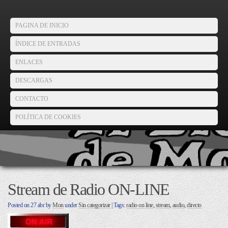
PAGINA DE INICIO
ÍNDICE DE ENTRADAS
ENLACES
DESCARGAS
CONTACTO
POLÍTICA DE COOKIES
Stream de Radio ON-LINE
Posted on
27 abr
by
Mon
under
Sin categorizar
| Tags:
radio on line
,
stream
,
audio
,
directo