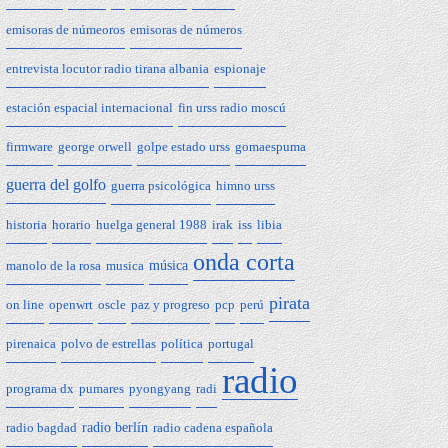
emisoras de númeoros
emisoras de números
entrevista locutor radio tirana albania
espionaje
estación espacial internacional
fin urss radio moscú
firmware
george orwell
golpe estado urss
gomaespuma
guerra del golfo
guerra psicológica
himno urss
historia
horario
huelga general 1988
irak
iss
libia
onda corta
manolo de la rosa
musica
música
pirata
on line
openwrt
oscle
paz y progreso
pcp
perú
pirenaica
polvo de estrellas
política
portugal
radio
programa dx
pumares
pyongyang
radi
radio bagdad
radio berlín
radio cadena española