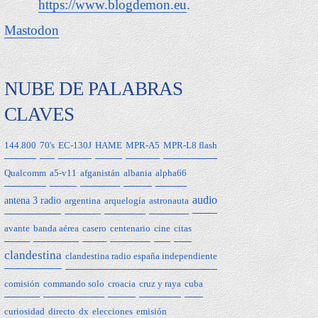
https://www.blogdemon.eu
.
Mastodon
NUBE DE PALABRAS
CLAVES
144.800
70's
EC-130J
HAME
MPR-A5
MPR-L8 flash
Qualcomm
a5-v11
afganistán
albania
alpha66
audio
antena 3 radio
argentina
arquelogía
astronauta
avante
banda aérea
casero
centenario
cine
citas
clandestina
clandestina radio españa independiente
comisión
commando solo
croacia
cruz y raya
cuba
curiosidad
directo
dx
elecciones
emisión