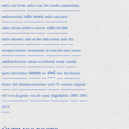
radio con botas
radio cuac fm coruña comunitaria
radioescucha
radio moscú
radio nacional
radio oleiros archivo sonoro
radio on line
radio saharaui
rado tarma
rasd
rda
rado on line
receptor remoto
retomando
revolución rusa
rooter
saddam hussein
sahara occidental
serrat
sonido
swl
stream
spots electorales
sw
test
the buzzer
tirana
uhf
ultimas emisiones
uvb-76
versión original
vhf
viva la gente
voz de corea
yugoslavia
1986
1991
2011