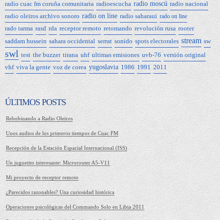
radio cuac fm coruña comunitaria
radioescucha
radio moscú
radio nacional
radio oleiros archivo sonoro
radio on line
radio saharaui
rado on line
rado tarma
rasd
rda
receptor remoto
retomando
revolución rusa
rooter
stream
saddam hussein
sahara occidental
serrat
sonido
spots electorales
sw
swl
test
the buzzer
tirana
uhf
ultimas emisiones
uvb-76
versión original
vhf
viva la gente
voz de corea
yugoslavia
1986
1991
2011
ÚLTIMOS POSTS
Rebobinando a Radio Oleiros
Unos audios de los primeros tiempos de Cuac FM
Recepción de la Estación Espacial Internacional (ISS)
Un juguetito interesante: Microrouter A5-V11
Mi proyecto de receptor remoto
¿Parecidos razonables? Una curiosidad histórica
Operaciones psicológicas del Commando Solo en Libia 2011