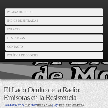
PAGINA DE INICIO
ÍNDICE DE ENTRADAS
ENLACES
DESCARGAS
CONTACTO
POLÍTICA DE COOKIES
El Lado Oculto de la Radio:
Emisoras en la Resistencia
Posted on
07 feb
by
Mon
under
Radio y SWL
| Tags:
radio
,
pirata
,
clandestina