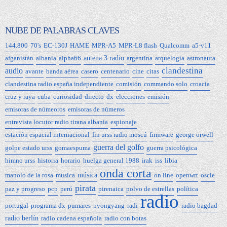
NUBE DE PALABRAS CLAVES
144.800
70's
EC-130J
HAME
MPR-A5
MPR-L8 flash
Qualcomm
a5-v11
afganistán
albania
alpha66
antena 3 radio
argentina
arquelogía
astronauta
clandestina
audio
avante
banda aérea
casero
centenario
cine
citas
clandestina radio españa independiente
comisión
commando solo
croacia
cruz y raya
cuba
curiosidad
directo
dx
elecciones
emisión
emisoras de númeoros
emisoras de números
entrevista locutor radio tirana albania
espionaje
estación espacial internacional
fin urss radio moscú
firmware
george orwell
guerra del golfo
golpe estado urss
gomaespuma
guerra psicológica
himno urss
historia
horario
huelga general 1988
irak
iss
libia
onda corta
manolo de la rosa
musica
música
on line
openwrt
oscle
pirata
paz y progreso
pcp
perú
pirenaica
polvo de estrellas
política
radio
portugal
programa dx
pumares
pyongyang
radi
radio bagdad
radio berlín
radio cadena española
radio con botas