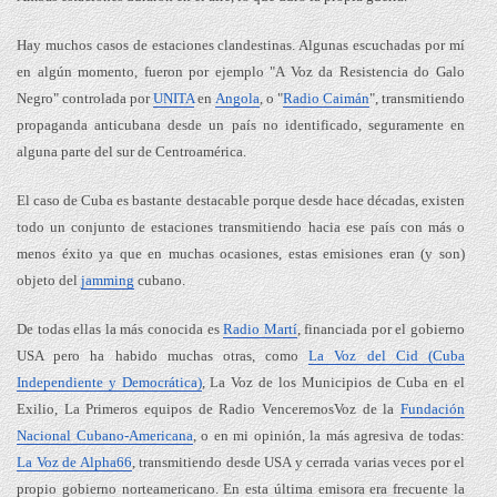
Hay muchos casos de estaciones clandestinas. Algunas escuchadas por mí
en algún momento, fueron por ejemplo "A Voz da Resistencia do Galo
Negro" controlada por
UNITA
en
Angola
, o "
Radio Caimán
", transmitiendo
propaganda anticubana desde un país no identificado, seguramente en
alguna parte del sur de Centroamérica.
El caso de Cuba es bastante destacable porque desde hace décadas, existen
todo un conjunto de estaciones transmitiendo hacia ese país con más o
menos éxito ya que en muchas ocasiones, estas emisiones eran (y son)
objeto del
jamming
cubano.
De todas ellas la más conocida es
Radio Martí
, financiada por el gobierno
USA pero ha habido muchas otras, como
La Voz del Cid (Cuba
Independiente y Democrática)
, La Voz de los Municipios de Cuba en el
Exilio, La Primeros equipos de Radio VenceremosVoz de la
Fundación
Nacional Cubano-Americana
, o en mi opinión, la más agresiva de todas:
La Voz de Alpha66
, transmitiendo desde USA y cerrada varias veces por el
propio gobierno norteamericano. En esta última emisora era frecuente la